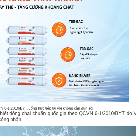
 6-1:2010/BYT, uống trực tiếp tại vòi không cần đun sôi
khiết đóng chai chuẩn quốc gia theo QCVN 6-1/2010/BYT do 
công nhận.