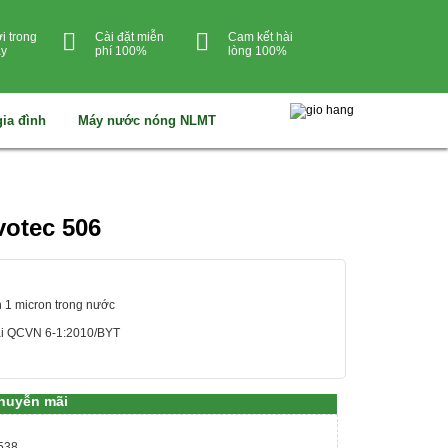
i trong
Cài đặt miễn
Cam kết hài
ày
phí 100%
lòng 100%
gia đình
Máy nước nóng NLMT
votec 506
ên 1 micron trong nước
hai QCVN 6-1:2010/BYT
huyễn mãi
538