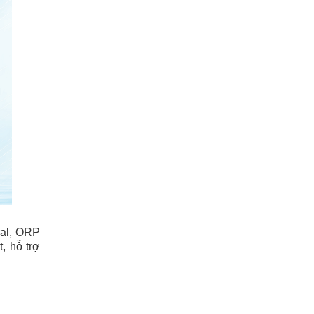
ral, ORP
, hỗ trợ