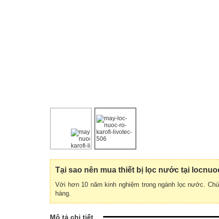
Tại sao nên mua thiết bị lọc nước tại locn
Với hơn 10 năm kinh nghiệm trong ngành lọc nước. Chún
hàng.
Mô tả chi tiết