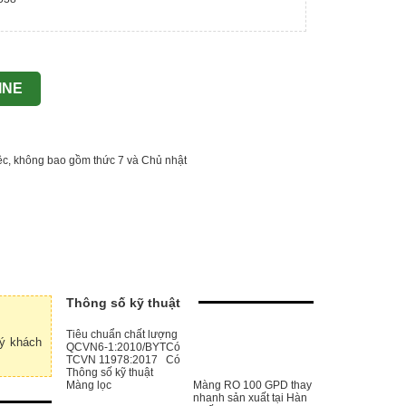
INE
iệc, không bao gồm thức 7 và Chủ nhật
Thông số kỹ thuật
Tiêu chuẩn chất lượng
uý khách
QCVN6-1:2010/BYT
Có
TCVN 11978:2017
Có
Thông số kỹ thuật
Màng lọc
Màng RO 100 GPD thay
nhanh sản xuất tại Hàn