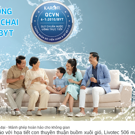
n đại - Mảnh ghép hoàn hảo cho không gian
áo với họa tiết con thuyền thuận buồm xuôi gió, Livotec 506 