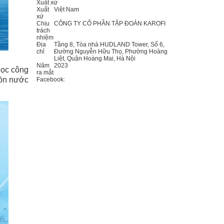
Xuất xứ
Xuất
Việt Nam
xứ
Chịu
CÔNG TY CỔ PHẦN TẬP ĐOÀN KAROFI
trách
nhiệm
Địa
Tầng 8, Tòa nhà HUDLAND Tower, Số 6,
chỉ
Đường Nguyễn Hữu Thọ, Phường Hoàng
Liệt, Quận Hoàng Mai, Hà Nội
Năm
2023
lọc công
ra mắt
uồn nước
Facebook: