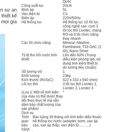
Quốc
Công suất lọc
20L/h
ến sự an
Bình áp
5L
Van điện từ
Có
thiết kế
Điện áp
220V/50Hz
 mọi gia
Hệ thống lọc
Hệ thống lọc 10 lõi lọc
công nghệ cao: cụm 3
lõi lọc thô Livotec, màng
RO và 6 lõi chức năng
thay nhanh
Các lõi chức năng
Mineral, Alkaline,
Farinfrared, T33-GAC (2
lõi), Nano Silver
Tỷ lệ thu hồi nước tinh
Lên đến 60% (Trong
khiết
điều kiện phòng lab, sử
dụng linh kiện/ thiết bị
đo lường tiêu chuẩn)
Số lượng vòi
1
Khối lượng
23kg
Kích thước (RxSxC)
422 x 332 x 940 (mm)
Lõi lọc thô
3 lõi lọc thô Livotec 1,
Livotec 2, Livotec 3
(Lưu ý: Một số linh kiện
*
của máy có thể được thay
đổi theo thực tế mà vẫn
đảm bảo chất lượng của
sản phẩm)
Dịch vụ
Thời
Bảo hàng 36 tháng với linh kiện điện thuộc
gian
hệ thống lọc nước (adapter, bơm, van áp
bảo
cao, van áp thấp, van điện từ............)
hành