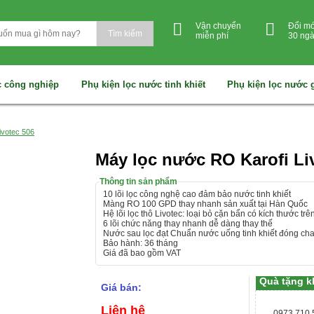
Vận chuyển
Đổi mớ
Tìm kiếm
miễn phí
30 ng
 công nghiệp
Phụ kiện lọc nước tinh khiết
Phụ kiện lọc nước 
ivotec 506
Máy lọc nước RO Karofi Li
Thông tin sản phẩm
10 lõi lọc công nghệ cao đảm bảo nước tinh khiết
Màng RO 100 GPD thay nhanh sản xuất tại Hàn Quốc
Hệ lõi lọc thô Livotec: loại bỏ cặn bẩn có kích thước tr
6 lõi chức năng thay nhanh dễ dàng thay thế
Nước sau lọc đạt Chuẩn nước uống tinh khiết đóng c
Bảo hành: 36 tháng
Giá đã bao gồm VAT
Quà tặng k
Giá bán:
Liên hệ
0973.710.